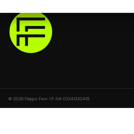
© 2026 Filippo Ferri. | P. IVA 02341330419