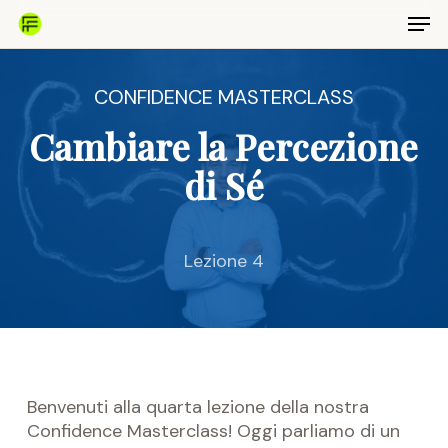
Skip
Men
to
main
Close
content
Menu
CONFIDENCE MASTERCLASS
Cambiare la Percezione
di Sé
Lezione 4
Benvenuti alla quarta lezione della nostra
Confidence Masterclass! Oggi parliamo di un